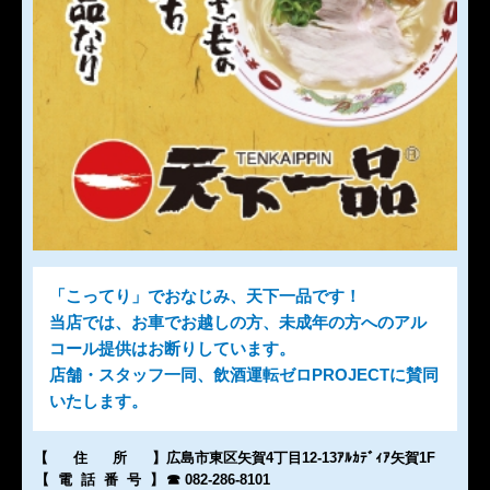
「こってり」でおなじみ、天下一品です！
当店では、お車でお越しの方、未成年の方へのアル
コール提供はお断りしています。
店舗・スタッフ一同、飲酒運転ゼロPROJECTに賛同
いたします。
【住所
】
広島市東区矢賀4丁目12-13ｱﾙｶﾃﾞｨｱ矢賀1F
【電話番号
】
☎ 082-286-8101