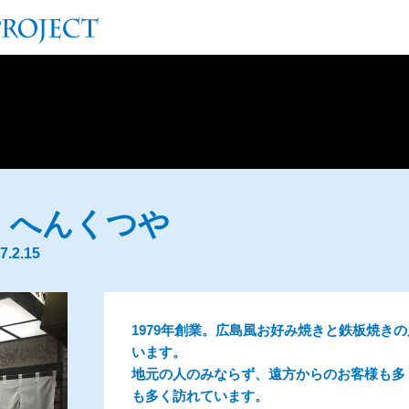
）へんくつや
.2.15
1979年創業。広島風お好み焼きと鉄板焼き
います。
地元の人のみならず、遠方からのお客様も多
も多く訪れています。