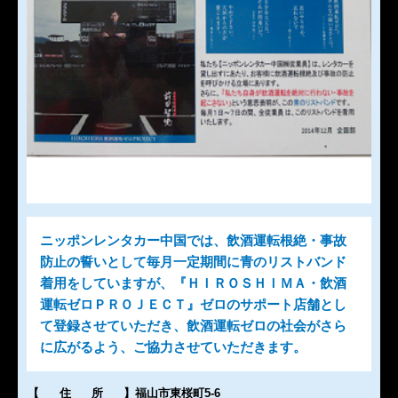
ニッポンレンタカー中国では、飲酒運転根絶・事故
防止の誓いとして毎月一定期間に青のリストバンド
着用をしていますが、『ＨＩＲＯＳＨＩＭＡ・飲酒
運転ゼロＰＲＯＪＥＣＴ』ゼロのサポート店舗とし
て登録させていただき、飲酒運転ゼロの社会がさら
に広がるよう、ご協力させていただきます。
【住所
】
福山市東桜町5-6