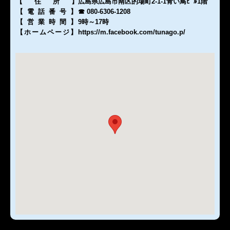
【住所
】
広島県広島市南区的場町2-1-1青い鳥ﾋﾞﾙ1階
【電話番号
】
☎ 080-6306-1208
【営業時間
】
9時～17時
【ホームページ
】
https://m.facebook.com/tunago.p/